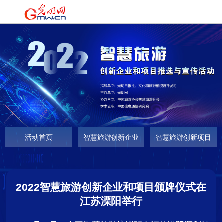
时政
|
国际
|
时评
|
理论
|
文化
|
科技
|
教育
|
经济
|
生活
|
法治
|
更多+
活动首页
智慧旅游创新企业
智慧旅游创新项目
2022智慧旅游创新企业和项目颁牌仪式在
江苏溧阳举行