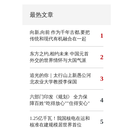
最热文章
向新,向前
作为千年古都,要把
1
传统和现代有机融合在一起
东方之约,相约未来 中国元首
2
外交的世界情怀与大国气派
追光的你｜太行山上新愚公河
3
北农业大学教授李保国
六部门印发《规划》 全力保
4
障百姓"吃得放心""住得安心"
1.25亿千瓦！我国核电在运和
5
核准在建规模居世界首位