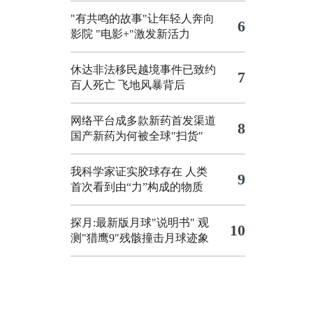
"有共鸣的故事"让年轻人奔向
6
影院
"电影+"激发新活力
休达非法移民越境事件已致约
7
百人死亡
飞地风暴背后
网络平台成多款新药首发渠道
8
国产新药为何被全球"扫货"
我科学家证实胶球存在 人类
9
首次看到由“力”构成的物质
探月:最新版月球"说明书"
观
10
测"猎鹰9"残骸撞击月球迹象