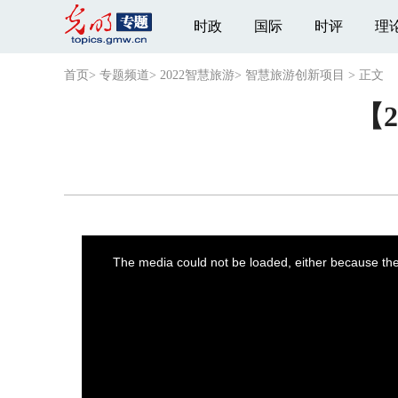
时政
国际
时评
理
首页
>
专题频道
>
2022智慧旅游
>
智慧旅游创新项目
>
正文
【
This
is
a
The media could not be loaded, either because the 
modal
window.