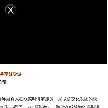
Video
Player
is
loading.
共享好导游
公司
导游真人在线实时讲解服务，采取公交化发团的模
好导游”小程序、App随时参团，聆听在线导游的实时讲