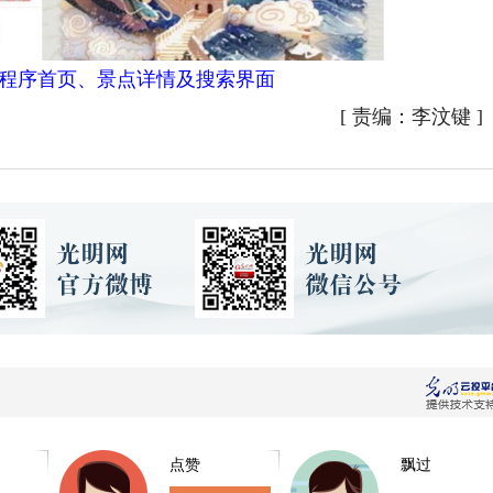
小程序首页、景点详情及搜索界面
[
责编：李汶键
]
点赞
飘过