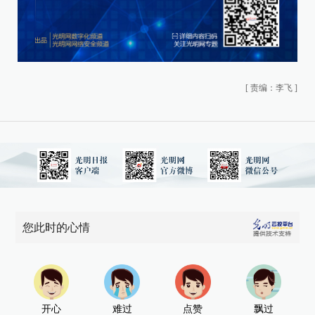
[
责编：李飞
]
您此时的心情
开心
难过
点赞
飘过