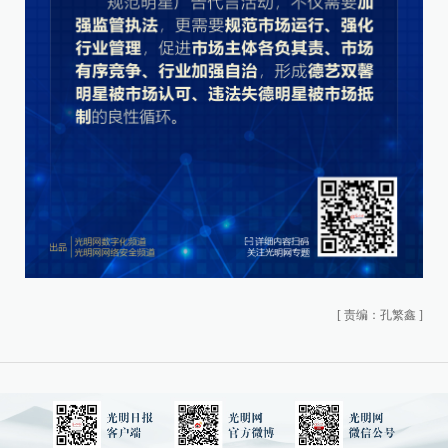
[
责编：孔繁鑫
]