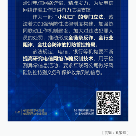
[
责编：孔繁鑫
]