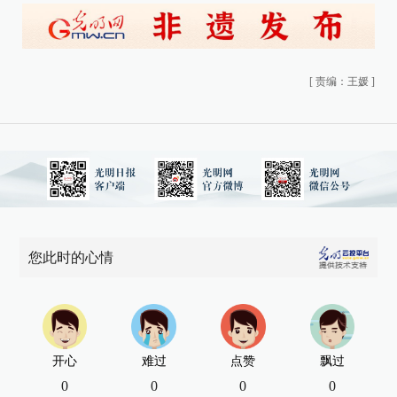
[
责编：王媛
]
您此时的心情
开心
难过
点赞
飘过
0
0
0
0