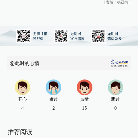
[
责编：杨亚楠
]
您此时的心情
开心
难过
点赞
飘过
4
2
15
0
推荐阅读