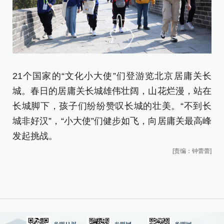
21个国家的“文化小大使”们登游览北京居庸关长
2
城。春日的居庸关长城雄伟壮阔，山花烂漫，站在
城
长城脚下，孩子们纷纷赞叹长城的壮美。“不到长
长
城非好汉”，“小大使”们健步如飞，向居庸关最高峰
城
发起挑战。
发
[责编：钟蕾蕾]