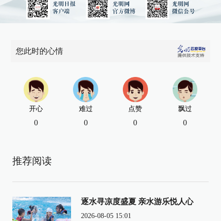
您此时的心情
开心
难过
点赞
飘过
0
0
0
0
推荐阅读
逐水寻凉度盛夏 亲水游乐悦人心
2026-08-05 15:01