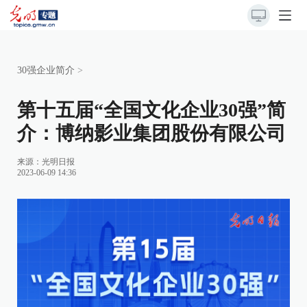
30强企业简介
>
第十五届“全国文化企业30强”简
介：博纳影业集团股份有限公司
来源：
光明日报
2023-06-09 14:36