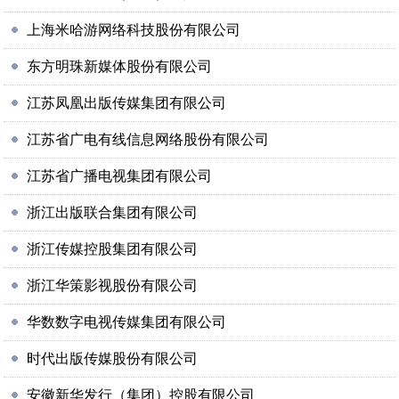
上海米哈游网络科技股份有限公司
东方明珠新媒体股份有限公司
江苏凤凰出版传媒集团有限公司
江苏省广电有线信息网络股份有限公司
江苏省广播电视集团有限公司
浙江出版联合集团有限公司
浙江传媒控股集团有限公司
浙江华策影视股份有限公司
华数数字电视传媒集团有限公司
时代出版传媒股份有限公司
安徽新华发行（集团）控股有限公司