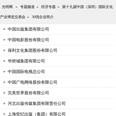
光明网
»
专题频道
»
经济专题
»
第十九届中国（深圳）国际文化
产业博览交易会
»
30强企业简介
中国出版集团有限公司
中国电影股份有限公司
保利文化集团股份有限公司
华侨城集团有限公司
中国国际电视总公司
中国广电网络股份有限公司
完美世界股份有限公司
河北出版传媒集团有限责任公司
上海世纪出版（集团）有限公司