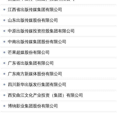
江西省出版传媒集团有限公司
山东出版传媒股份有限公司
中原出版传媒投资控股集团有限公司
中南出版传媒集团股份有限公司
芒果超媒股份有限公司
广东省出版集团有限公司
广东南方新媒体股份有限公司
四川新华出版发行集团有限公司
西安曲江文化产业投资（集团）有限公司
博纳影业集团股份有限公司