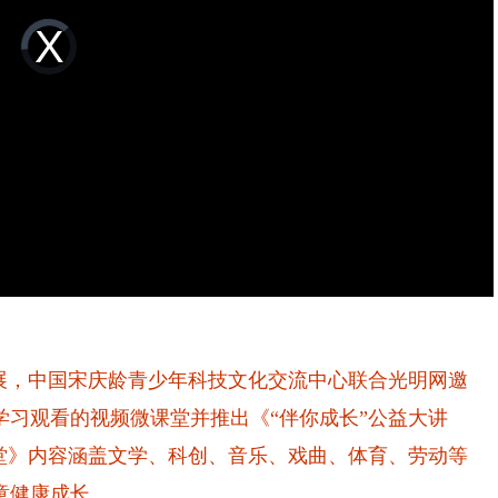
Video
Player
is
loading.
，中国宋庆龄青少年科技文化交流中心联合光明网邀
习观看的视频微课堂并推出《“伴你成长”公益大讲
讲堂》内容涵盖文学、科创、音乐、戏曲、体育、劳动等
童健康成长。