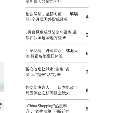
增加值同比增长5.8%
创新涌动，坚韧向前——解读
4
前7个月我国外贸成绩单
8月台风生成登陆全年最多 最
5
常在我国这些地方登陆
油菜花海、丹崖碧水、林海天
6
池 解锁各地夏日体验
暖心改造让城市“边角”资
7
源“动”起来“活”起来
外交部发言人——日本执政当
8
局应停止在核问题上玩火
“China Shopping”热度攀
9
升，“购物清单”不断延伸