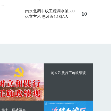
南水北调中线工程调水破800
10
亿立方米 惠及近1.18亿人
树立和践行正确政绩观
第十二届残运会