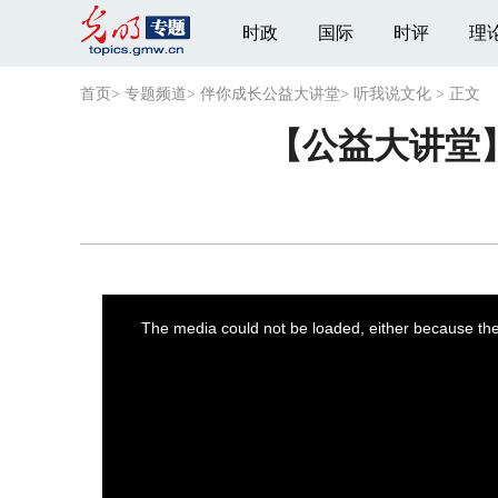
时政
国际
时评
理
首页
>
专题频道
>
伴你成长公益大讲堂
>
听我说文化
>
正文
【公益大讲堂
This
is
a
The media could not be loaded, either because the 
modal
window.