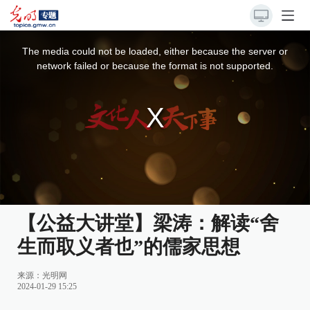
This
is
a
The media could not be loaded, either because the server or
modal
window.
network failed or because the format is not supported.
【公益大讲堂】梁涛：解读“舍
生而取义者也”的儒家思想
来源：
光明网
2024-01-29 15:25