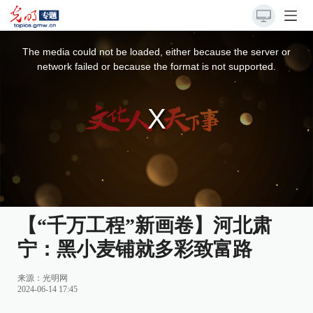
This
is
a
The media could not be loaded, either because the server or
modal
window.
network failed or because the format is not supported.
【“千万工程”新画卷】河北肃
宁：黑小麦铺就多彩致富路
来源：
光明网
2024-06-14 17:45