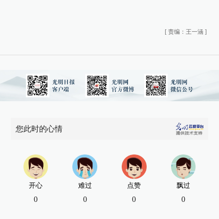
[
责编：王一涵
]
您此时的心情
开心
难过
点赞
飘过
0
0
0
0