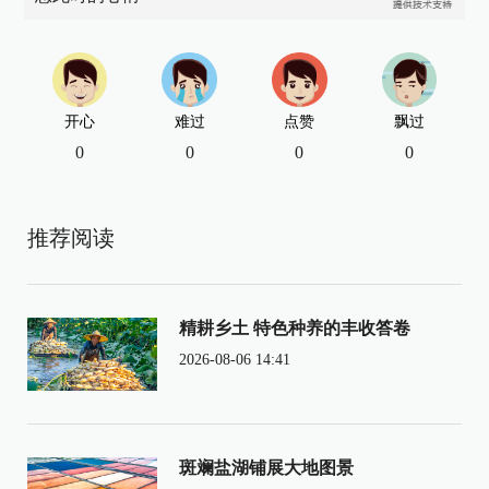
开心
难过
点赞
飘过
0
0
0
0
推荐阅读
精耕乡土 特色种养的丰收答卷
2026-08-06 14:41
斑斓盐湖铺展大地图景