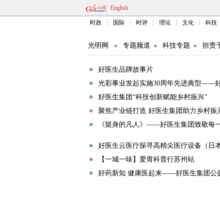
English
时政
国际
时评
理论
文化
科技
光明网
»
专题频道
»
科技专题
»
担责
好医生品牌故事片
光彩事业发起实施30周年先进典型——
好医生集团“科技创新赋能乡村振兴”
聚焦产业链打造 好医生集团助力乡村振
《挺身的凡人》——好医生集团致敬每
好医生云医疗探寻高精尖医疗设备（日
【一城一味】爱胃科普行苏州站
好药新知 健康医起来——好医生集团公