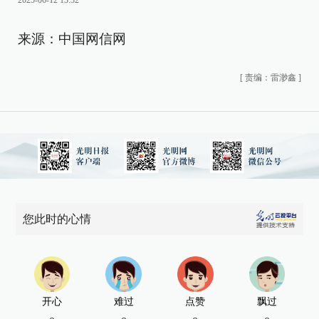
2025-06-12 13:32
来源：中国网信网
[
责编：雷渺鑫
]
您此时的心情
开心
难过
点赞
飘过