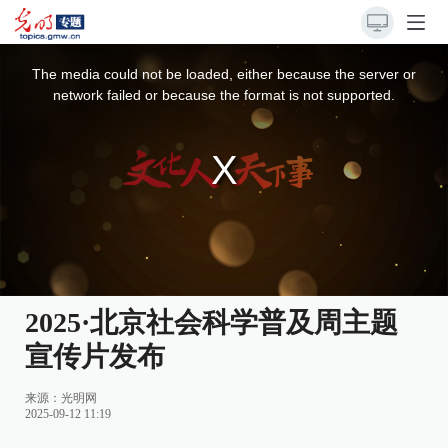
This
is
a
The media could not be loaded, either because the server or
modal
window.
network failed or because the format is not supported.
2025·北京社会科学普及周主题
宣传片发布
来源：
光明网
2025-09-12 11:19