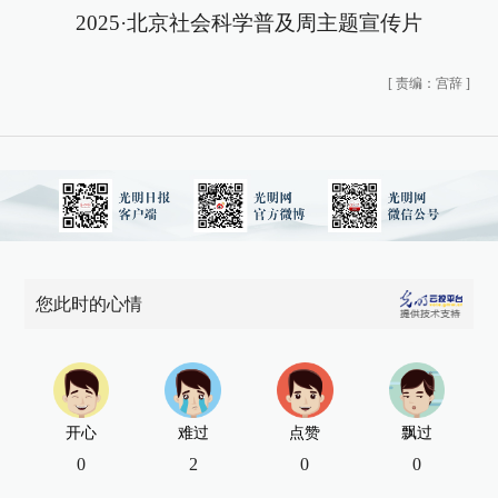
2025·北京社会科学普及周主题宣传片
[
责编：宫辞
]
您此时的心情
开心
难过
点赞
飘过
0
2
0
0