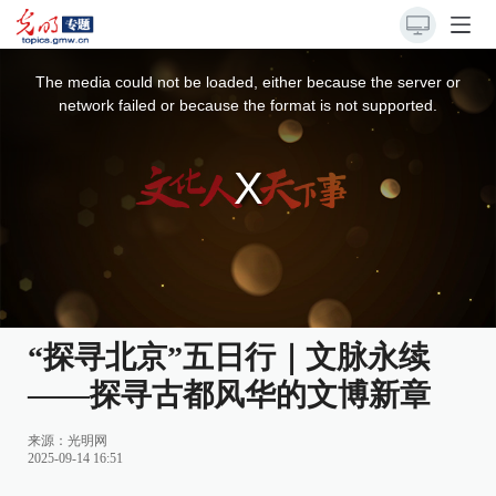
This
is
a
The media could not be loaded, either because the server or
modal
window.
network failed or because the format is not supported.
“探寻北京”五日行｜文脉永续
——探寻古都风华的文博新章
来源：
光明网
2025-09-14 16:51