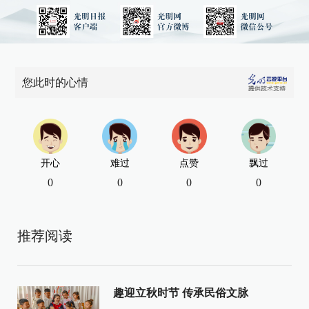
您此时的心情
开心
难过
点赞
飘过
0
0
0
0
推荐阅读
趣迎立秋时节 传承民俗文脉