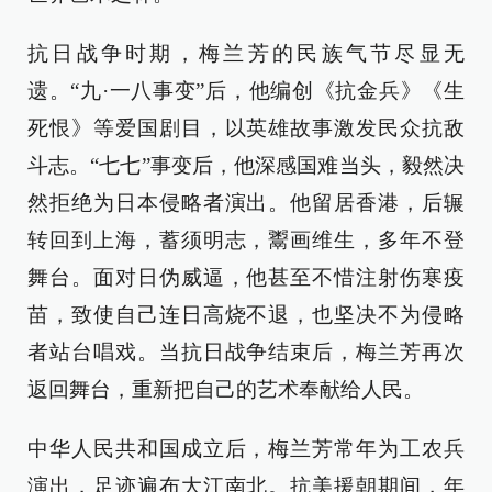
抗日战争时期，梅兰芳的民族气节尽显无
遗。“九·一八事变”后，他编创《抗金兵》《生
死恨》等爱国剧目，以英雄故事激发民众抗敌
斗志。“七七”事变后，他深感国难当头，毅然决
然拒绝为日本侵略者演出。他留居香港，后辗
转回到上海，蓄须明志，鬻画维生，多年不登
舞台。面对日伪威逼，他甚至不惜注射伤寒疫
苗，致使自己连日高烧不退，也坚决不为侵略
者站台唱戏。当抗日战争结束后，梅兰芳再次
返回舞台，重新把自己的艺术奉献给人民。
中华人民共和国成立后，梅兰芳常年为工农兵
演出，足迹遍布大江南北。抗美援朝期间，年