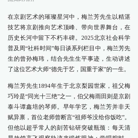
2025-09-15 10:11
在京剧艺术的璀璨星河中，梅兰芳先生以精湛
技艺将京剧推向艺术顶峰、带向世界舞台，在
历史长河中留下不朽丰碑。2025北京社会科学
普及周“社科时间”每日谈系列栏目中，梅兰芳先
生的曾孙梅玮，结合先生生平事迹，生动讲述
了这位艺术大师“德先于艺，国重于家”的一生。
梅兰芳先生1894年生于北京梨园世家，祖父梅
巧玲是“同光十三绝”之一，伯父梅雨田则是京剧
泰斗谭鑫培的琴师。早年学艺，梅兰芳并非天
赋异禀，首位老师曾断言“祖师爷没给你饭吃”。
但他以超乎常人的刻苦钻研突破瓶颈：‌每天清