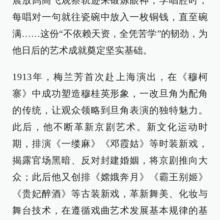
晨放鸽高飞观察轨迹来锻炼眼神；学唱腔时，
每唱对一句就往瓷碗中放入一枚铜钱，直至碗
满……这份“不依赖天资，全凭苦学”的韧劲，为
他日后的艺术成就奠定坚实基础。
1913年，梅兰芳首次赴上海演出，在《穆柯
寨》中成功塑造穆桂英形象，一改旦角为配角
的传统，让观众领略到旦角表演的独特魅力。
此后，他不断革新京剧艺术。新文化运动时
期，排演《一缕麻》《邓霞姑》等时装新戏，
揭露官场黑暗、反对封建婚姻，将京剧推向大
众；此后他又创排《嫦娥奔月》《霸王别姬》
《贵妃醉酒》等古装新戏，革新舞美、化妆与
舞台技术，在遵循戏曲艺术发展基本规律的基