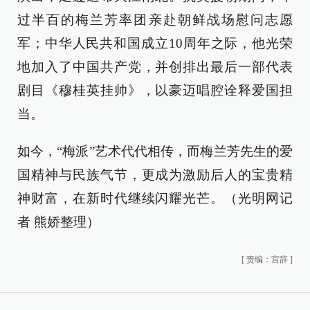
过半百的梅兰芳率团亲赴朝鲜战场慰问志愿
军；中华人民共和国成立10周年之际，他光荣
地加入了中国共产党，并创排出最后一部代表
剧目《穆桂英挂帅》，以豪迈唱腔诠释爱国担
当。
如今，“梅派”艺术代代相传，而梅兰芳先生的爱
国精神与民族气节，更成为激励后人的宝贵精
神财富，在新时代继续闪耀光芒。（光明网记
者 熊娇整理）
[
责编：宫辞
]