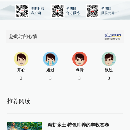
您此时的心情
开心
难过
点赞
飘过
3
3
3
0
推荐阅读
精耕乡土 特色种养的丰收答卷