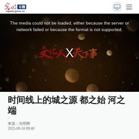
This
is
a
The media could not be loaded, either because the server or
modal
window.
network failed or because the format is not supported.
时间线上的城之源 都之始 河之
端
来源：
光明网
2025-09-16 09:40