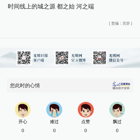
时间线上的城之源 都之始 河之端
[
责编：宫辞
]
您此时的心情
开心
难过
点赞
飘过
0
0
0
0