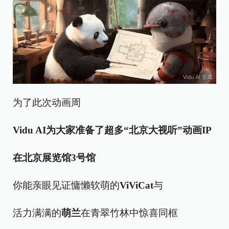
为了此次动画周
Vidu AI为大家准备了超多“北京大视听”动画IP
在北京展览馆3号馆
你能亲眼见证慵懒软萌的
ViViCat
与
活力满满的
萌兰
在青翠竹林中惊喜同框