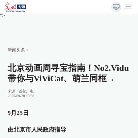
“动画+ AI”
的创意玩法直接打破次元壁垒，用科技与想象力的碰
撞，为这场动画盛会再添一把沸腾的热度！
">
新闻头条
>
北京动画周寻宝指南！No2.Vidu
带你与ViViCat、萌兰同框→
来源：
首都广电
2025-09-28 10:36
9月25日
由北京市人民政府指导