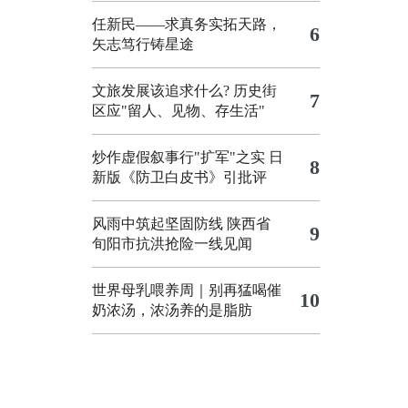
任新民——求真务实拓天路，
6
矢志笃行铸星途
文旅发展该追求什么?
历史街
7
区应"留人、见物、存生活"
炒作虚假叙事行"扩军"之实
日
8
新版《防卫白皮书》引批评
风雨中筑起坚固防线 陕西省
9
旬阳市抗洪抢险一线见闻
世界母乳喂养周｜别再猛喝催
10
奶浓汤，浓汤养的是脂肪