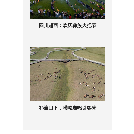
四川越西：欢庆彝族火把节
祁连山下，呦呦鹿鸣引客来