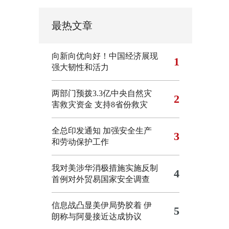
最热文章
向新向优向好！中国经济展现
1
强大韧性和活力
两部门预拨3.3亿中央自然灾
2
害救灾资金 支持8省份救灾
全总印发通知 加强安全生产
3
和劳动保护工作
我对美涉华消极措施实施反制
4
首例对外贸易国家安全调查
信息战凸显美伊局势胶着
伊
5
朗称与阿曼接近达成协议