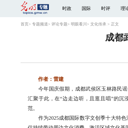
时政
国际
时评
理
首页
>
专题频道
>
评论专题
>
明眼看川
>
文化传承
>
正文
成都
作者：雷建
今年国庆假期，成都武侯区玉林路民谣音
汇聚于此，在“边走边听，且逛且唱”的沉
范。
作为2025成都国际数字文创季十大特色活
仅持续带动周边文化消费，激活区域文化基