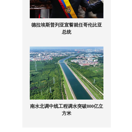
德拉埃斯普列亚宣誓就任哥伦比亚
总统
南水北调中线工程调水突破800亿立
方米