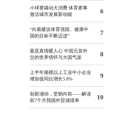
小球赛撬动大消费 体育赛事
6
激活城市发展新动能
“向着建设体育强国、健康中
7
国的目标不断迈进”
最是真情暖人心 中国元首外
8
交的世界情怀与大国气派
上半年规模以上工业中小企业
9
增加值同比增长5.8%
创新涌动，坚韧向前——解读
10
前7个月我国外贸成绩单