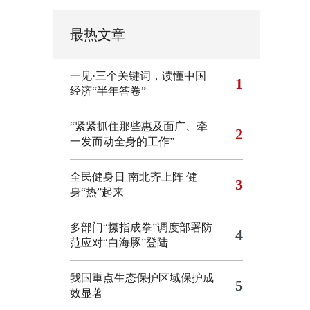
最热文章
一见·三个关键词，读懂中国
1
经济“半年答卷”
“紧紧抓住那些惠及面广、牵
2
一发而动全身的工作”
全民健身日 南北齐上阵 健
3
身“热”起来
多部门“攥指成拳”调度部署防
4
范应对“白海豚”登陆
我国重点生态保护区域保护成
5
效显著