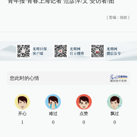
青年报·青春上海记者 范彦萍/文 受访者/图
[
责编：徐皓
]
您此时的心情
开心
难过
点赞
飘过
1
0
0
0