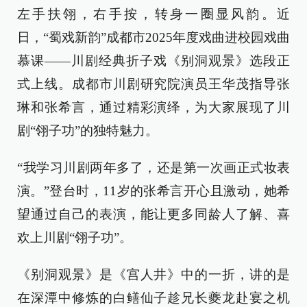
左手扶翎，右手按，转身一圈显风韵。近
日，“蜀戏新韵”成都市2025年度戏曲进校园戏曲
慕课——川剧经典折子戏《别洞观景》选段正
式上线。成都市川剧研究院演员王华茂指导张
琳和张希言，通过精彩演绎，为大家展现了川
剧“翎子功”的独特魅力。
“我学习川剧两年多了，还是第一次画正式妆表
演。”登台时，11岁的张希言开心且激动，她希
望通过自己的表演，能让更多同龄人了解、喜
欢上川剧“翎子功”。
《别洞观景》是《宫人井》中的一折，讲的是
在深潭中修炼的白鳝仙子趁兄长夔龙赴宴之机