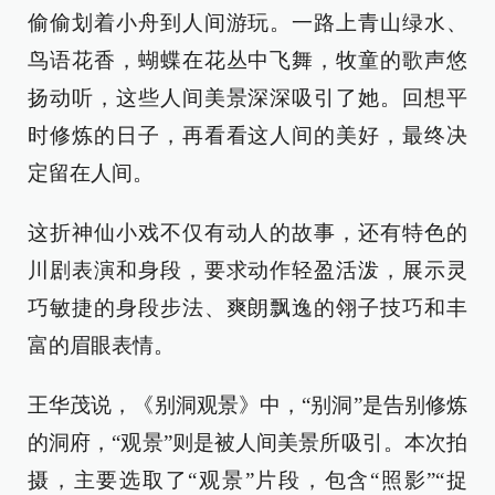
偷偷划着小舟到人间游玩。一路上青山绿水、
鸟语花香，蝴蝶在花丛中飞舞，牧童的歌声悠
扬动听，这些人间美景深深吸引了她。回想平
时修炼的日子，再看看这人间的美好，最终决
定留在人间。
这折神仙小戏不仅有动人的故事，还有特色的
川剧表演和身段，要求动作轻盈活泼，展示灵
巧敏捷的身段步法、爽朗飘逸的翎子技巧和丰
富的眉眼表情。
王华茂说，《别洞观景》中，“别洞”是告别修炼
的洞府，“观景”则是被人间美景所吸引。本次拍
摄，主要选取了“观景”片段，包含“照影”“捉