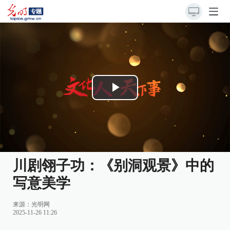
Play
Video
川剧翎子功：《别洞观景》中的
写意美学
来源：
光明网
2025-11-26 11:26