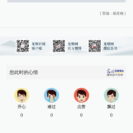
[
责编：杨亚楠
]
您此时的心情
开心
难过
点赞
飘过
0
0
0
0