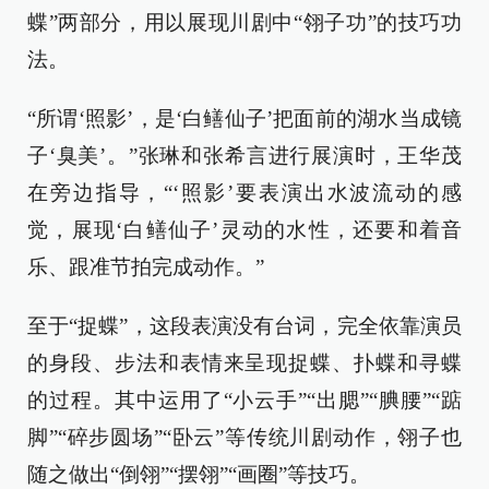
蝶”两部分，用以展现川剧中“翎子功”的技巧功
法。
“所谓‘照影’，是‘白鳝仙子’把面前的湖水当成镜
子‘臭美’。”张琳和张希言进行展演时，王华茂
在旁边指导，“‘照影’要表演出水波流动的感
觉，展现‘白鳝仙子’灵动的水性，还要和着音
乐、跟准节拍完成动作。”
至于“捉蝶”，这段表演没有台词，完全依靠演员
的身段、步法和表情来呈现捉蝶、扑蝶和寻蝶
的过程。其中运用了“小云手”“出腮”“腆腰”“踮
脚”“碎步圆场”“卧云”等传统川剧动作，翎子也
随之做出“倒翎”“摆翎”“画圈”等技巧。