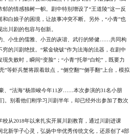
浓郁的情感独树一帜。剧中特别增设了“王道陵”这一反
摇和白娘子的困境，让故事冲突不断。另外，“小青”也
现出川剧的包容与创新。
、小生的儒雅、小丑的诙谐、武行的矫健……共同构
不穷的川剧绝技。“紫金铙钹”作为法海的法器，在剧中
失败时，瞬间“变脸”；“小青”托举“白蛇”，既要力
壳”等虾兵蟹将跟着鼓点，“侧空翻”“侧手翻”上台，模拟
、“法海”杨崇峻今年11岁……本次参演的31名小朋
学们。别看他们刚学习川剧半年，却已经外出参加了数次
从2018年以来扎实开展川剧教育，通过川剧进课
润北新学子心灵，弘扬中华优秀传统文化，还原创了4部