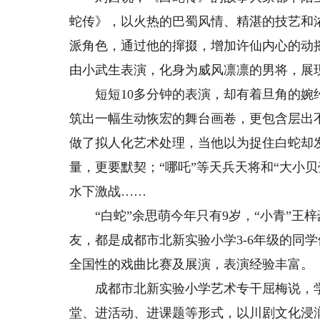
蛇传》，以火热的巴蜀风情、精湛的技艺和
派角色，通过他的撺掇，增加许仙内心的动
由小武生表演，化身为威风凛凛的男将，展
短短10多分钟的表演，却有着旦角的婉约
筑出一幅生动恢宏的舞台画卷，更包含层出
做了拟人化艺术处理，当他以为捉住白蛇却发现
量，更要默契；“哪吒”等天兵天将和“大小贝
水下激战……
“白蛇”余思萌今年只有9岁，“小青”王梓豪
友，都是成都市北新实验小学3-6年级的同
全国性的戏曲比赛及展演，表演经验丰富。
成都市北新实验小学艺术专干屈梅说，学校
堂、进活动、进课题等形式，以川剧文化浸