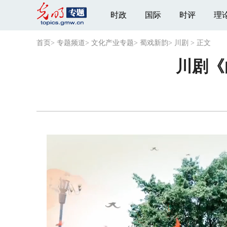
时政
国际
时评
理
首页
>
专题频道
>
文化产业专题
>
蜀戏新韵
>
川剧
>
正文
川剧《