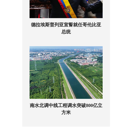
德拉埃斯普列亚宣誓就任哥伦比亚
总统
南水北调中线工程调水突破800亿立
方米