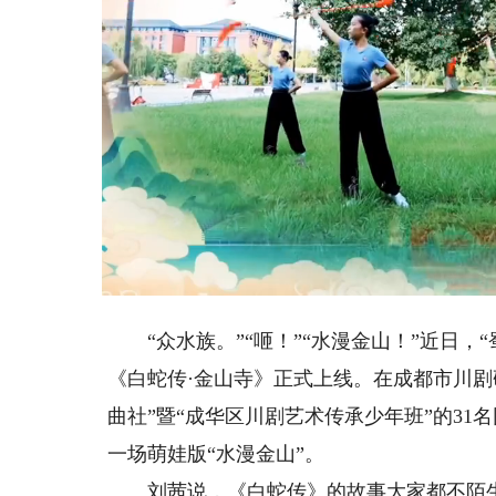
Loaded
:
Unmute
1.98%
“众水族。”“咂！”“水漫金山！”近日，“
《白蛇传·金山寺》正式上线。在成都市川剧
曲社”暨“成华区川剧艺术传承少年班”的31名
一场萌娃版“水漫金山”。
刘茜说，《白蛇传》的故事大家都不陌生