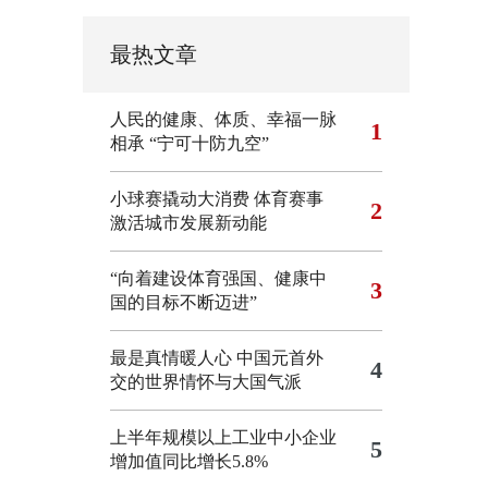
最热文章
人民的健康、体质、幸福一脉
1
相承
“宁可十防九空”
小球赛撬动大消费 体育赛事
2
激活城市发展新动能
“向着建设体育强国、健康中
3
国的目标不断迈进”
最是真情暖人心 中国元首外
4
交的世界情怀与大国气派
上半年规模以上工业中小企业
5
增加值同比增长5.8%