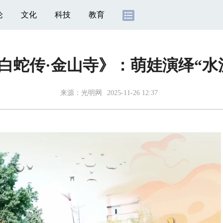
论
文化
科技
教育
白蛇传·金山寺》：萌娃演绎“水
来源：
光明网
2025-11-26 12:37