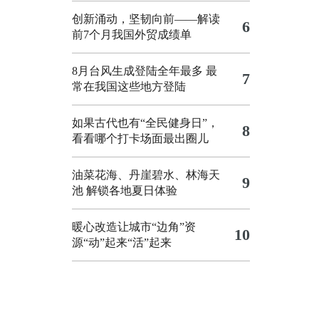
创新涌动，坚韧向前——解读
6
前7个月我国外贸成绩单
8月台风生成登陆全年最多 最
7
常在我国这些地方登陆
如果古代也有“全民健身日”，
8
看看哪个打卡场面最出圈儿
油菜花海、丹崖碧水、林海天
9
池 解锁各地夏日体验
暖心改造让城市“边角”资
10
源“动”起来“活”起来