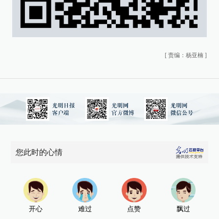
[
责编：杨亚楠
]
您此时的心情
开心
难过
点赞
飘过