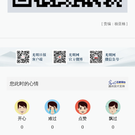
[
责编：杨亚楠
]
您此时的心情
开心
难过
点赞
飘过
0
0
0
0