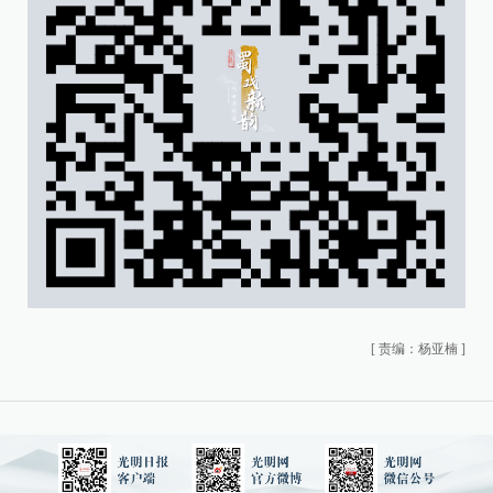
[
责编：杨亚楠
]