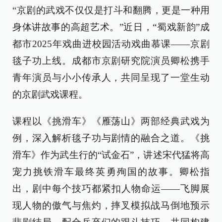
“京剧的武戏不仅仅是打斗和翻腾，更是一种用
身体讲故事的高超艺术。”近日，“蜀戏新韵”成
都市2025年戏曲进校园活动戏曲慕课——京剧
毯子功上线。成都市京剧研究院演员卿松携手
青年演员与小小传承人，共同呈现了一堂生动
的京剧武戏课程。
课程以《挑滑车》《雁荡山》两部经典武戏为
例，深入解析毯子功与剧情的融合之道。《挑
滑车》作为武生行的“试金石”，讲述宋代猛将高
宠力挑铁滑车最终英勇殉国的故事。卿松指
出，剧中每个技巧都紧扣人物命运——飞脚展
现人物的傲气与焦灼，摔叉模拟战马倒地预示