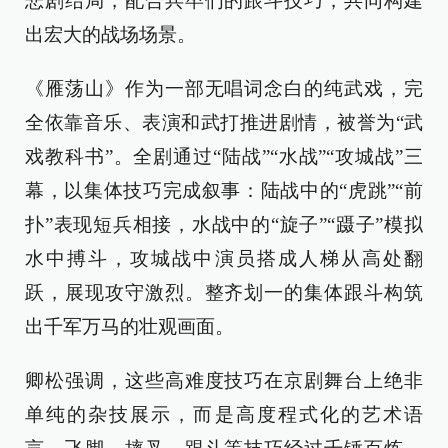
悲剧结局，配合兵卒们的跟斗技巧，共同构建
出宏大的战场场景。
《雁荡山》作为一部无唱词念白的纯武戏，完
全依靠音乐、表演和武打推进剧情，被誉为“武
戏教科书”。全剧通过“陆战”“水战”“攻城战”三
幕，以集体技巧完成叙事：陆战中的“虎跳”“前
扑”表现短兵相接，水战中的“旋子”“蹑子”模拟
水中搏斗，攻城战中演员搭成人梯从高处翻
跃，展现攻守激烈。整齐划一的集体跟斗构筑
出千军万马的壮观画面。
卿松强调，这些高难度技巧在京剧舞台上绝非
单纯的杂技展示，而是高度程式化的艺术语