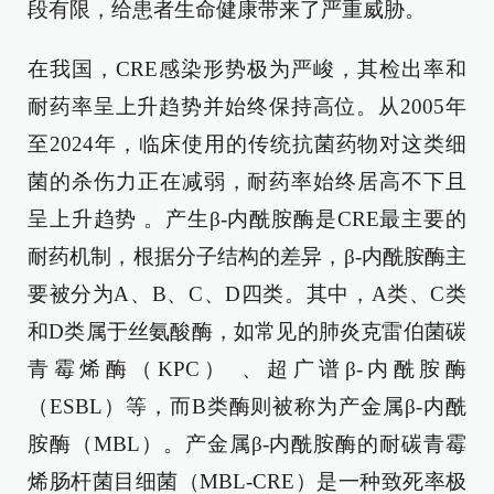
段有限，给患者生命健康带来了严重威胁。
在我国，CRE感染形势极为严峻，其检出率和
耐药率呈上升趋势并始终保持高位。从2005年
至2024年，临床使用的传统抗菌药物对这类细
菌的杀伤力正在减弱，耐药率始终居高不下且
呈上升趋势 。产生β-内酰胺酶是CRE最主要的
耐药机制，根据分子结构的差异，β-内酰胺酶主
要被分为A、B、C、D四类。其中，A类、C类
和D类属于丝氨酸酶，如常见的肺炎克雷伯菌碳
青霉烯酶（KPC） 、超广谱β-内酰胺酶
（ESBL）等，而B类酶则被称为产金属β-内酰
胺酶（MBL）。产金属β-内酰胺酶的耐碳青霉
烯肠杆菌目细菌（MBL-CRE）是一种致死率极