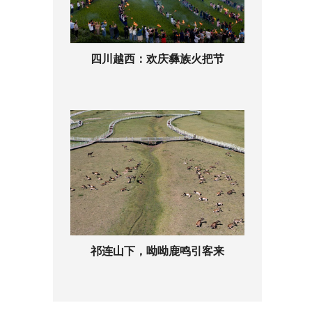
四川越西：欢庆彝族火把节
祁连山下，呦呦鹿鸣引客来