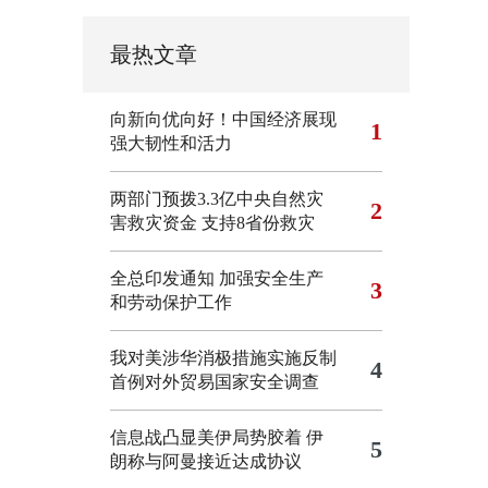
最热文章
向新向优向好！中国经济展现
1
强大韧性和活力
两部门预拨3.3亿中央自然灾
2
害救灾资金 支持8省份救灾
全总印发通知 加强安全生产
3
和劳动保护工作
我对美涉华消极措施实施反制
4
首例对外贸易国家安全调查
信息战凸显美伊局势胶着
伊
5
朗称与阿曼接近达成协议