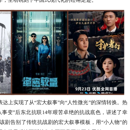
上实现了从“宏大叙事”向“人性微光”的深情转换。热
一八事变”后东北抗联14年艰苦卓绝的抗战底色，讲述了幸
该剧告别了传统抗战剧的宏大叙事模板，用“小人物”的