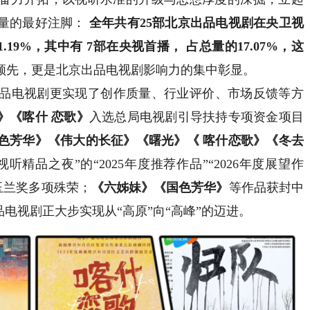
量的最好注脚：
全年共有
25
部北京出品
电视剧在央卫视
1.19%
，
其中
有
7
部
在央视首播
，
占总量的
17.07%
，
这
领先，更是北京出品电视剧影响力的集中彰显。
电视剧更实现了创作质量、行业评价、市场反馈等方
》《喀什
恋歌
》
入选总局电视剧引导扶持专项资金项目
色芳华》《伟大的长征》《曙光》《
喀什恋歌
》《冬去
视听精品之夜”的“2025年度推荐作品”“2026年度展望作
玉兰奖多项殊荣；
《六姊妹》《国色芳华》
等作品获封中
电视剧正大步实现从“高原”向“高峰”的迈进。