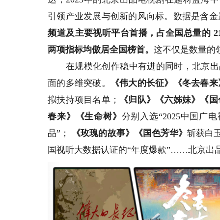
引领产业发展与创新的风向标。数据是含金
频道及主要视听平台首播，占全国总量的
2
两项指标均傲居全国榜首。
这不仅是数量的
在规模化创作稳中有进的同时，北京出品
面的多维突破。
《伟大的长征》《冬去春来
拟扶持项目名单；
《归队》《六姊妹》《国
春来》
《生命树》
分别入选“2025中国广电
品”；
《玫瑰的故事》
《国色芳华》
斩获白
国视听大数据认证的“年度爆款”……北京出品