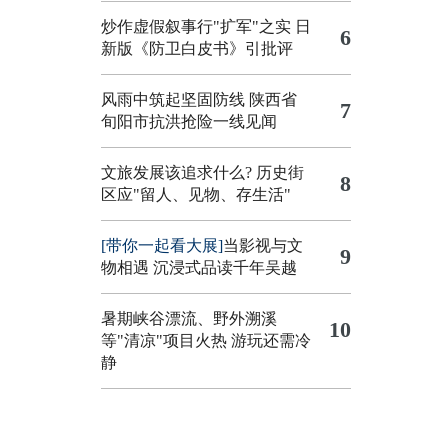
炒作虚假叙事行"扩军"之实
日
6
新版《防卫白皮书》引批评
风雨中筑起坚固防线 陕西省
7
旬阳市抗洪抢险一线见闻
文旅发展该追求什么?
历史街
8
区应"留人、见物、存生活"
[带你一起看大展]
当影视与文
9
物相遇 沉浸式品读千年吴越
暑期峡谷漂流、野外溯溪
10
等"清凉"项目火热 游玩还需冷
静