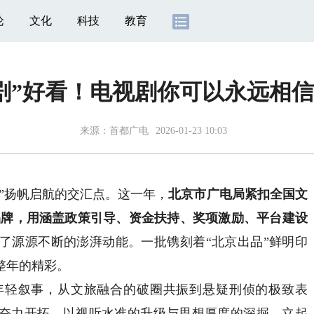
论
文化
科技
教育
“剧”好看！电视剧你可以永远相信
来源：
首都广电
2026-01-23 10:03
五”扬帆启航的交汇点。这一年，
北京市广电局紧扣全国文
品牌，用涵盖政策引导、资金扶持、奖项激励、平台建设
了源源不断的澎湃动能。一批镌刻着“北京出品”鲜明印
整年的精彩。
轻叙事，从文旅融合的破圈共振到悬疑刑侦的极致表
海中奋力开拓，以视听水准的升级与思想厚度的深掘，立起