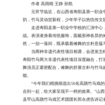
作者 高雨晴 王静 孙凯
元宵节临近，在山西省寿阳县第一职业中
韵，竹马灵动贺新程，少年学子以热忱传文
走进寿阳县第一职业中学校的汇演中心，
战。表演者身着传统服饰，面戴形神各异的
然，一抬一落间，既承载着傩舞的古朴意蕴
当两种非遗代表性项目相遇，会迸发怎样
寿阳竹马两大非遗代表性项目深度融合，打造
舞演员正紧密配合，傩舞的舒展古朴与竹马
能。
“今年我们精挑细选出50名高跷竹马戏的
合到一起，给大家呈现不一样的效果。”山西
县罕山高跷竹马戏艺术团团长郭永虎告诉记