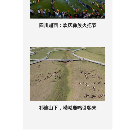
四川越西：欢庆彝族火把节
祁连山下，呦呦鹿鸣引客来