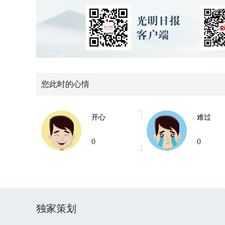
您此时的心情
开心
难过
0
0
独家策划