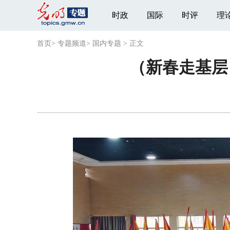
时政
国际
时评
理
首页
>
专题频道
>
国内专题
>
正文
（新春走基层