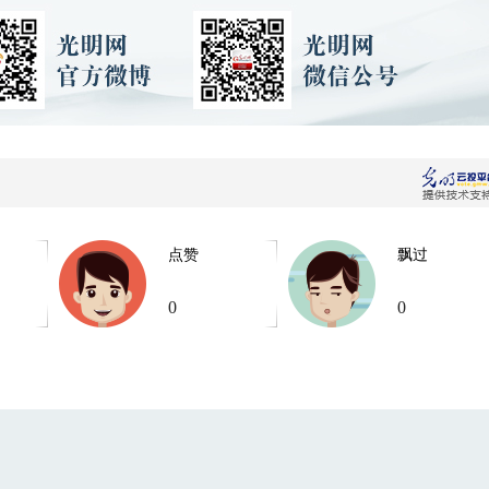
点赞
飘过
0
0