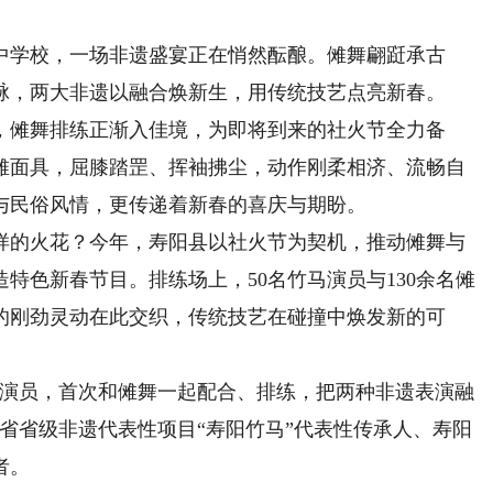
学校，一场非遗盛宴正在悄然酝酿。傩舞翩跹承古
脉，两大非遗以融合焕新生，用传统技艺点亮新春。
傩舞排练正渐入佳境，为即将到来的社火节全力备
傩面具，屈膝踏罡、挥袖拂尘，动作刚柔相济、流畅自
与民俗风情，更传递着新春的喜庆与期盼。
的火花？今年，寿阳县以社火节为契机，推动傩舞与
特色新春节目。排练场上，50名竹马演员与130余名傩
的刚劲灵动在此交织，传统技艺在碰撞中焕发新的可
演员，首次和傩舞一起配合、排练，把两种非遗表演融
省省级非遗代表性项目“寿阳竹马”代表性传承人、寿阳
者。