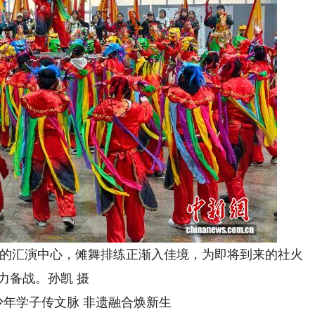
汇演中心，傩舞排练正渐入佳境，为即将到来的社火
力备战。孙凯 摄
年学子传文脉 非遗融合焕新生