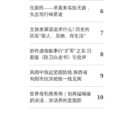
任新民——求真务实拓天路，
6
矢志笃行铸星途
文旅发展该追求什么?
历史街
7
区应"留人、见物、存生活"
炒作虚假叙事行"扩军"之实
日
8
新版《防卫白皮书》引批评
风雨中筑起坚固防线 陕西省
9
旬阳市抗洪抢险一线见闻
世界母乳喂养周｜别再猛喝催
10
奶浓汤，浓汤养的是脂肪