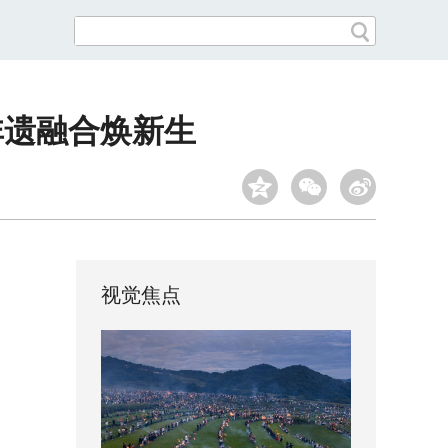
非遗融合焕新生
视觉焦点