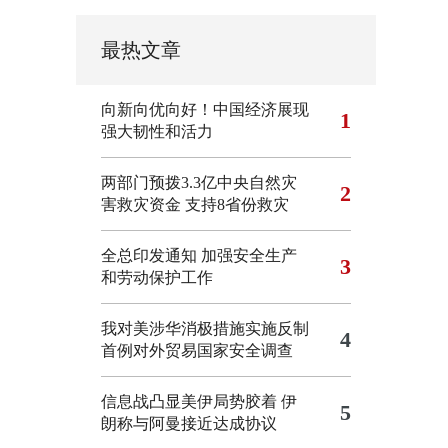
最热文章
向新向优向好！中国经济展现
1
强大韧性和活力
两部门预拨3.3亿中央自然灾
2
害救灾资金 支持8省份救灾
全总印发通知 加强安全生产
3
和劳动保护工作
我对美涉华消极措施实施反制
4
首例对外贸易国家安全调查
信息战凸显美伊局势胶着
伊
5
朗称与阿曼接近达成协议