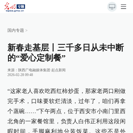
国内专题
>
新春走基层丨三千多日从未中断
的“爱心定制餐”
来源：
陕西广电融媒体集团·起点新闻
2026-02-28 09:48
“这家老人喜欢吃西红柿炒蛋，那家老两口刚做
完手术，口味要软烂清淡，过年了，咱们再拿
个蒸碗……”下午两点，位于西安市小南门里西
北角的一家餐馆里，负责人白伟正利用这段闲
暇时间，手脚麻利地分装饭菜。这些不是外