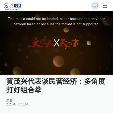
This
is
a
The media could not be loaded, either because the server or
modal
window.
network failed or because the format is not supported.
黄茂兴代表谈民营经济：多角度
打好组合拳
来源：
2026-03-12 16:00