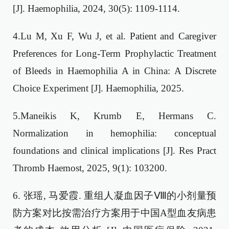
[J]. Haemophilia, 2024, 30(5): 1109-1114.
4.Lu M, Xu F, Wu J, et al. Patient and Caregiver
Preferences for Long-Term Prophylactic Treatment
of Bleeds in Haemophilia A in China: A Discrete
Choice Experiment [J]. Haemophilia, 2025.
5.Maneikis K, Krumb E, Hermans C.
Normalization in hemophilia: conceptual
foundations and clinical implications [J]. Res Pract
Thromb Haemost, 2025, 9(1): 103200.
6. 张瑶, 马爱霞. 重组人凝血因子Ⅷ的小剂量预
防方案对比按需治疗方案用于中国A型血友病患