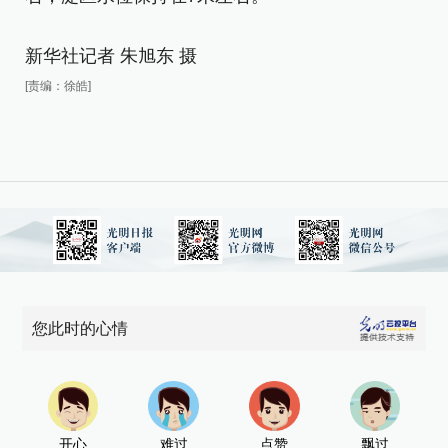
右
新华社记者 朱旭东 摄
新
[责编：徐皓]
[责
您此时的心情
开心
难过
点赞
飘过