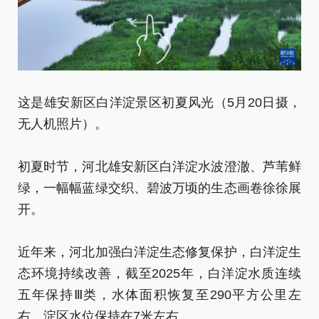
这是雄安新区白洋淀景区初夏风光（5月20日摄，
这
无人机照片）。
无
初夏时节，河北雄安新区白洋淀水波澄澈、芦苇鲜
初
绿，一幅幅蓝绿交织、碧波万顷的生态画卷徐徐展
绿
开。
开
近年来，河北加强白洋淀生态修复保护，白洋淀生
近
态环境持续改善，截至2025年，白洋淀水质连续
态
五年保持Ⅲ类，水体面积恢复至290平方公里左
五
右，淀区水位保持在7米左右。