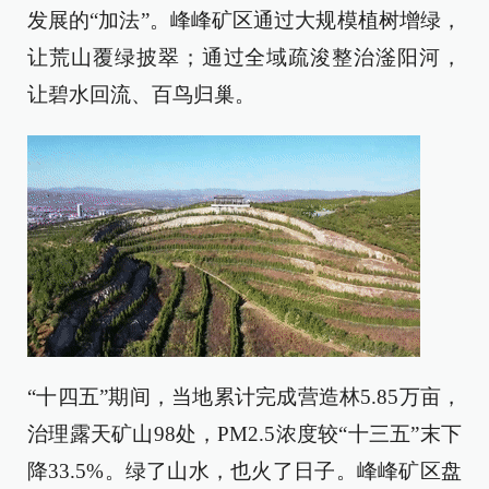
发展的“加法”。峰峰矿区通过大规模植树增绿，
让荒山覆绿披翠；通过全域疏浚整治滏阳河，
让碧水回流、百鸟归巢。
“十四五”期间，当地累计完成营造林5.85万亩，
治理露天矿山98处，PM2.5浓度较“十三五”末下
降33.5%。绿了山水，也火了日子。峰峰矿区盘