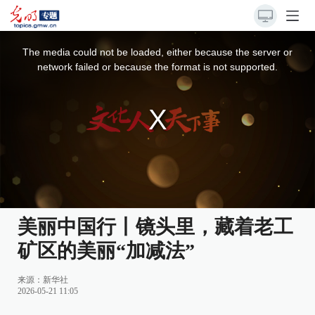
This
is
a
The media could not be loaded, either because the server or
modal
window.
network failed or because the format is not supported.
美丽中国行丨镜头里，藏着老工
矿区的美丽“加减法”
来源：
新华社
2026-05-21 11:05