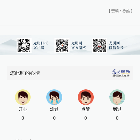
[
责编：徐皓
]
您此时的心情
开心
难过
点赞
飘过
0
0
0
0