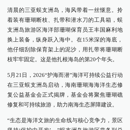
清晨的三亚蜈支洲岛，海风带着一丝惬意。拎
着装有珊瑚断枝、扎带和潜水刀的工具箱，蜈
支洲岛旅游区海洋部珊瑚保育员王丰国麻利地
换上装备，纵身跃入海中。在15米深的海底，
他仔细刮除保育架上的泥沙，用扎带将珊瑚断
枝牢牢固定。这是他扎根海岛的第20个年头。
5月21日，2026“护海而潜”海洋可持续公益行动
在三亚蜈支洲岛启动，海南珊瑚海海洋生态修
复公益基金会正式揭牌，基金会将聚焦珊瑚礁
修复和可持续旅游，助力南海生态屏障建设。
“生态是海洋文旅的生命线与核心竞争力，景区