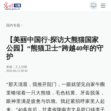
国内专题
>
【美丽中国行·探访大熊猫国家
公园】“熊猫卫士”跨越40年的守
护
来源：
工人日报
2026-06-12 09:44
“那天清晨，我推开院门，一眼就望见自家牛圈
里蜷缩着一只大熊猫，毛色枯黄、牙齿脱落，
眼神里满是疲惫与饥饿。我赶紧招呼家里人起
来。”40多年后，甘肃省陇南市文县碧口镇李子