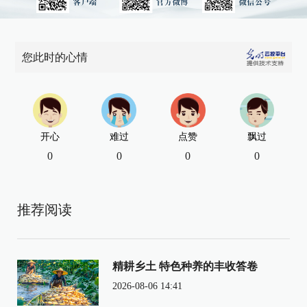
您此时的心情
开心
难过
点赞
飘过
0
0
0
0
推荐阅读
精耕乡土 特色种养的丰收答卷
2026-08-06 14:41