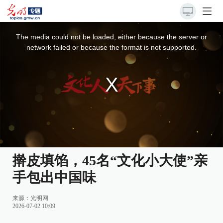
This
is
a
The media could not be loaded, either because the server or
modal
window.
network failed or because the format is not supported.
擀皮填馅，45名“文化小大使”亲
手包出中国味
来源：
光明网
2026-07-02 10:09