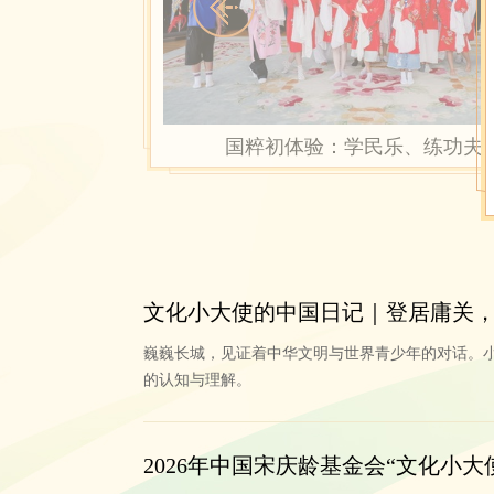
展示，深入探寻节日背后的
交流、相互借鉴、各美其美
强的表现力和感染力。
3.视频结尾：为活动献
国粹初体验：学民乐、练功夫
（四）视频要求
视频需画质清晰、画面稳定
1920×1080，必须为
七、报名方式
文化小大使的中国日记｜登居庸关
（一）活动在专题网页设
巍巍长城，见证着中华文明与世界青少年的对话。
等资料。在线报名表及作品
的认知与理解。
报名。
https://vote6.gmw.cn/pho