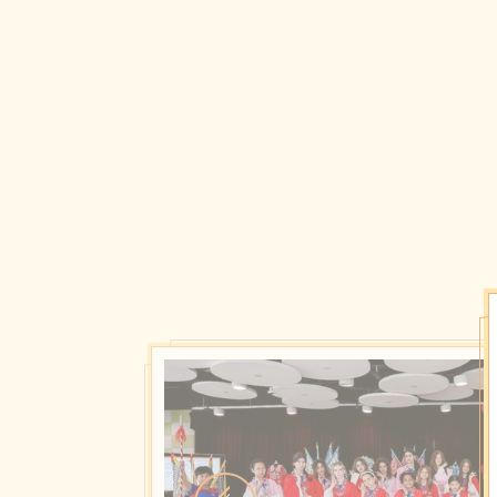
对未获奖的活动参与者和
六、报送要求
（一）语言要求
推荐使用联合国工作语言
励大陆及港澳台青少年使用
（二）视频时长
总时长不超过4分钟。其
（三）视频内容
1.自我介绍
2.视频主体
中国节日是中华民族传统
好祈愿……这些中国节日承
的精神风貌与文化魅力。请