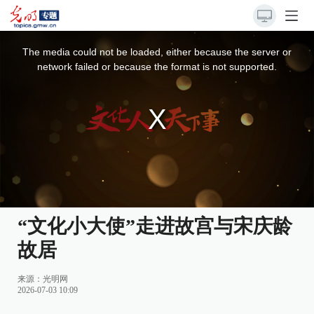
This
is
a
The media could not be loaded, either because the server or
modal
window.
network failed or because the format is not supported.
“文化小大使”走进故宫与宋庆龄
故居
来源：
光明网
2026-07-03 10:09