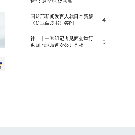
造”：通全球 促共赢
国防部新闻发言人就日本新版
4
《防卫白皮书》答问
神二十一乘组记者见面会举行
5
返回地球后首次公开亮相