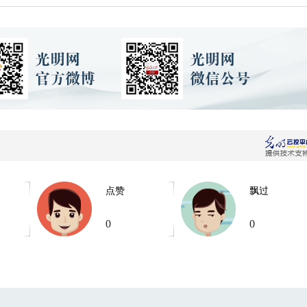
点赞
飘过
0
0