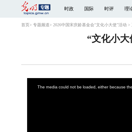
时政
国际
时评
理
首页
>
专题频道
>
2026中国宋庆龄基金会“文化小大使”活动
>
“文化小大
This
is
a
The media could not be loaded, either because the 
modal
window.