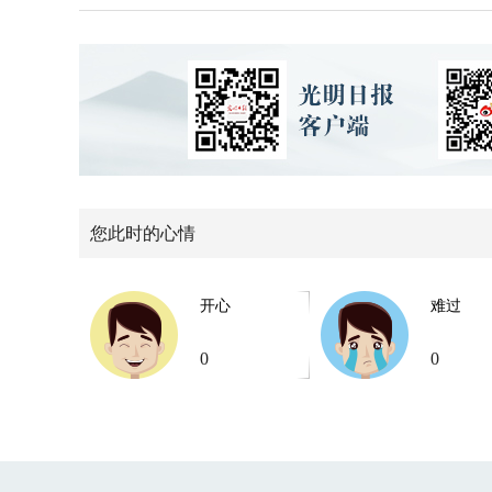
您此时的心情
开心
难过
0
0