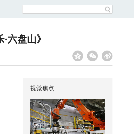
乐·六盘山》
视觉焦点