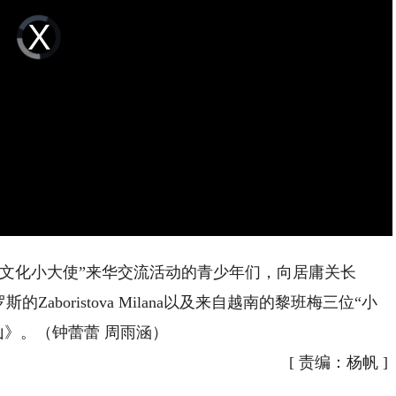
Video
Player
is
loading.
“文化小大使”来华交流活动的青少年们，向居庸关长
罗斯的
Zaboristova Milana以及来自越南的
黎班梅三位“小
山》。
（钟蕾蕾 周雨涵）
[
责编：杨帆
]