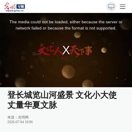
This
is
a
The media could not be loaded, either because the server or
modal
window.
network failed or because the format is not supported.
登长城览山河盛景 文化小大使
丈量华夏文脉
来源：
光明网
2026-07-04 18:06