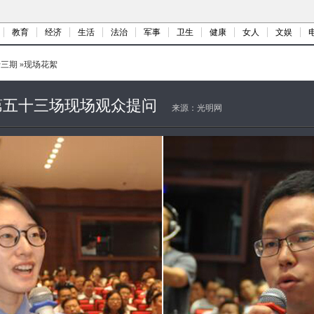
教育
经济
生活
法治
军事
卫生
健康
女人
文娱
十三期
»
现场花絮
第五十三场现场观众提问
来源：
光明网