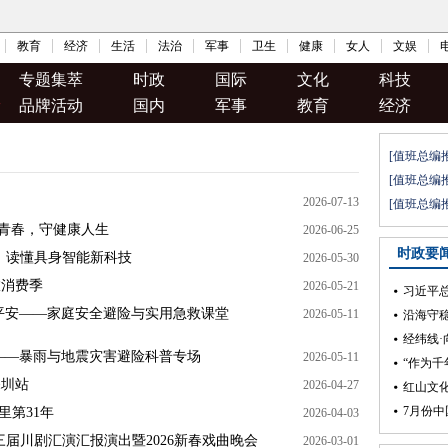
教育
经济
生活
法治
军事
卫生
健康
女人
文娱
专题集萃
时政
国际
文化
科技
品牌活动
国内
军事
教育
经济
2026-07-13
毒青春，守健康人生
2026-06-25
，读懂具身智能新科技
2026-05-30
旅消费季
2026-05-21
平安——家庭安全避险与实用急救课堂
2026-05-11
——暴雨与地震灾害避险科普专场
2026-05-11
深圳站
2026-04-27
里第31年
2026-04-03
届川剧汇演汇报演出暨2026新春戏曲晚会
2026-03-01