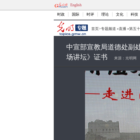
English
时政
国际
时评
理论
文化
科技
首页
>
专题频道
»
直播
»
第五
中宣部宣教局道德处副处
场讲坛》证书
来源：
光明网