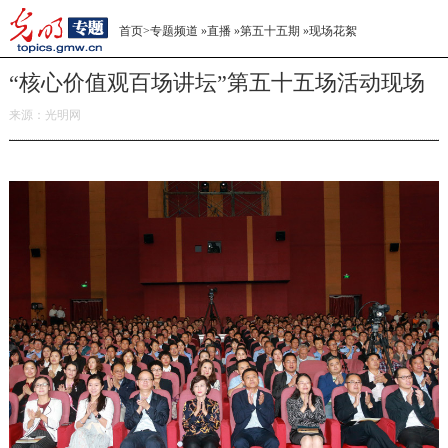
首页
>
专题频道
»
直播
»
第五十五期
»
现场花絮
“核心价值观百场讲坛”第五十五场活动现场
来源：
光明网